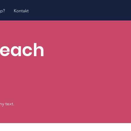
up?
Kontakt
Teach
y text.