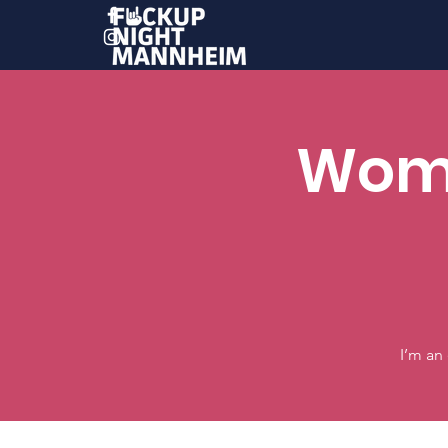
Wome
I’m an