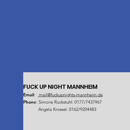
FUCK UP NIGHT MANNHEIM
Email
:
mail@fuckupnights-mannheim.de
Phone
: Simone Ruckstuhl: 0177/7437967
Angela Kniesel: 0162/9204483