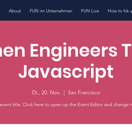
About
FUN im Unternehmen
FUN Live
How to fck 
n Engineers 
Javascript
Di., 20. Nov.
  |  
San Francisco
 event title. Click here to open up the Event Editor and change m