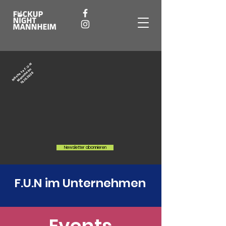
Nächste F.U.N
Mannheim
15.10.2026
Newsletter abonnieren
F.U.N im Unternehmen